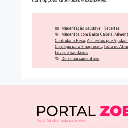
com opções saborosas e saudáveis.
Categorias
Alimentação saudável
,
Receitas
Tags
Alimentos com Baixa Caloria
,
Aliment
Controlar o Peso
,
Alimentos que Ajudam
Cardápio para Emagrecer.
,
Lista de Ali
Leves e Saudáveis
Deixe um comentário