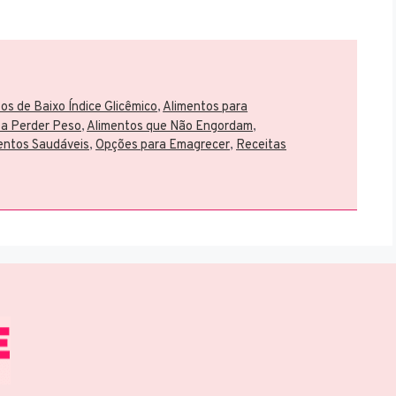
os de Baixo Índice Glicêmico
,
Alimentos para
 a Perder Peso
,
Alimentos que Não Engordam
,
mentos Saudáveis
,
Opções para Emagrecer
,
Receitas