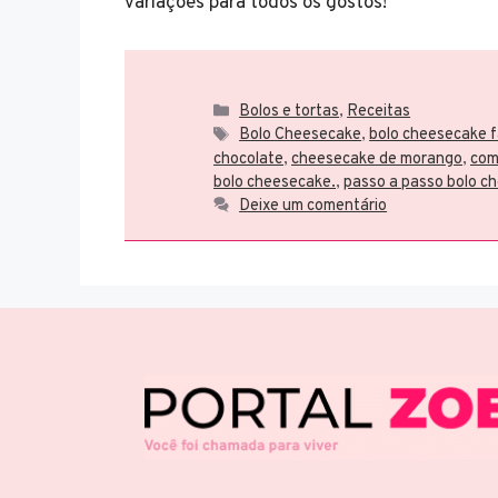
variações para todos os gostos!
Categorias
Bolos e tortas
,
Receitas
Tags
Bolo Cheesecake
,
bolo cheesecake f
chocolate
,
cheesecake de morango
,
com
bolo cheesecake.
,
passo a passo bolo c
Deixe um comentário