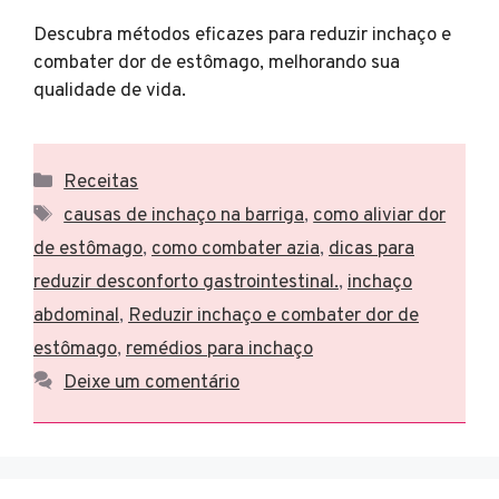
Descubra métodos eficazes para reduzir inchaço e
combater dor de estômago, melhorando sua
qualidade de vida.
Categorias
Receitas
Tags
causas de inchaço na barriga
,
como aliviar dor
de estômago
,
como combater azia
,
dicas para
reduzir desconforto gastrointestinal.
,
inchaço
abdominal
,
Reduzir inchaço e combater dor de
estômago
,
remédios para inchaço
Deixe um comentário