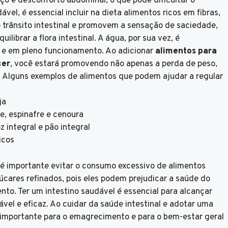
o e desconforto abdominal, o que pode dificultar o
l, é essencial incluir na dieta alimentos ricos em fibras,
 o trânsito intestinal e promovem a sensação de saciedade,
ilibrar a flora intestinal. A água, por sua vez, é
 e em pleno funcionamento. Ao adicionar
alimentos para
cer
, você estará promovendo não apenas a perda de peso,
 Alguns exemplos de alimentos que podem ajudar a regular
ja
e, espinafre e cenoura
z integral e pão integral
icos
 é importante evitar o consumo excessivo de alimentos
cares refinados, pois eles podem prejudicar a saúde do
nto. Ter um intestino saudável é essencial para alcançar
vel e eficaz. Ao cuidar da saúde intestinal e adotar uma
 importante para o emagrecimento e para o bem-estar geral