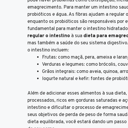
pode haver problemas como constipação, inchaç
emagrecimento. Para manter um intestino saudáve
probióticos e água. As fibras ajudam a regular
enquanto os probióticos são responsáveis por equ
fundamental para manter o intestino hidratado
regular o intestino
à sua
dieta para emagre
mas também a saúde do seu sistema digestivo.
o intestino incluem:
Frutas: como maçã, pera, ameixa e laran
Verduras e legumes: como brócolis, couv
Grãos integrais: como aveia, quinoa, arro
Iogurte natural e kefir: fontes de probiót
Além de adicionar esses alimentos à sua dieta,
processados, ricos em gorduras saturadas e açú
intestino e dificultar o processo de emagrecime
seus objetivos de perda de peso de forma saudá
dieta equilibrada, você estará dando um passo