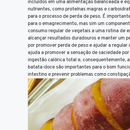
incluídos em uma alimentação balanceada e equ
nutrientes, como proteínas magras e carboidra
para o processo de perda de peso. É important
para o emagrecimento, mas sim um componente
consumo regular de vegetais a uma rotina de ex
alcançar resultados duradouros e manter um pe
por promover perda de peso e ajudar a regular o
ajuda a promover a sensação de saciedade por 
ingestão calórica total e, consequentemente, au
batata-doce são importantes para o bom funcio
intestino e prevenir problemas como constipaç